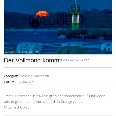
Der Vollmond kommt
Bildnummer: #122
Fotograf:
Michael Adelhardt
Datum:
27.04.2021
Erster Supermond in 2021 steigt an der Nordermole auf. Pink Moon
wird er genannt und leuchtet doch in Orange vor dem
Mitternachtsblau.