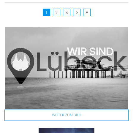
1
2
3
WEITER ZUM BILD