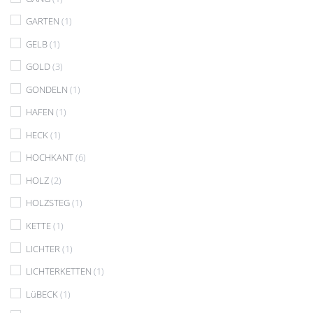
GARTEN
(1)
GELB
(1)
GOLD
(3)
GONDELN
(1)
HAFEN
(1)
HECK
(1)
HOCHKANT
(6)
HOLZ
(2)
HOLZSTEG
(1)
KETTE
(1)
LICHTER
(1)
LICHTERKETTEN
(1)
LüBECK
(1)