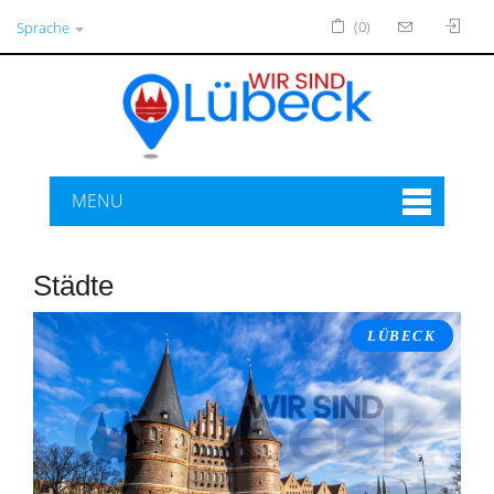
(0)
Sprache
MENU
Städte
LÜBECK